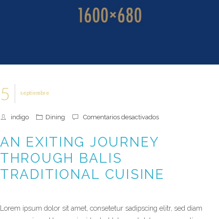
5
septiembre
en
indigo
Dining
Comentarios desactivados
An
exiting
AN EXITING JOURNEY
journey
through
THROUGH BALIS
Balis
traditional
TRADITIONAL CUISINE
cuisine
Lorem ipsum dolor sit amet, consetetur sadipscing elitr, sed diam