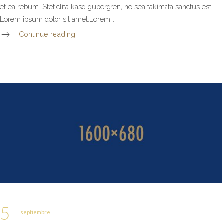
et ea rebum. Stet clita kasd gubergren, no sea takimata sanctus est
Lorem ipsum dolor sit amet.Lorem...
Continue reading
5
septiembre