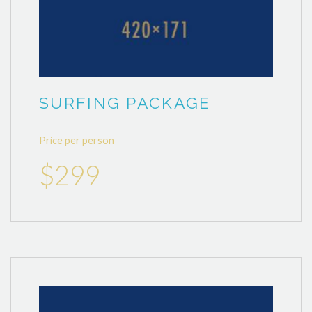
SURFING PACKAGE
Price per person
$299