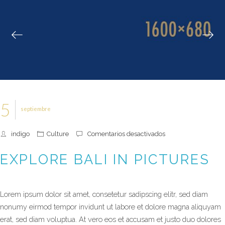
5
septiembre
en
indigo
Culture
Comentarios desactivados
Explore
Bali
EXPLORE BALI IN PICTURES
in
pictures
Lorem ipsum dolor sit amet, consetetur sadipscing elitr, sed diam
nonumy eirmod tempor invidunt ut labore et dolore magna aliquyam
erat, sed diam voluptua. At vero eos et accusam et justo duo dolores