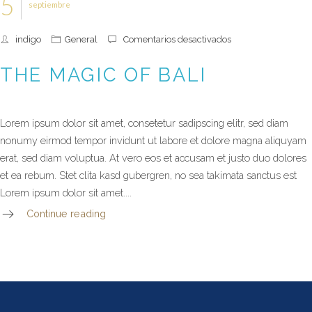
5
septiembre
en
indigo
General
Comentarios desactivados
The
magic
THE MAGIC OF BALI
of
Bali
Lorem ipsum dolor sit amet, consetetur sadipscing elitr, sed diam
nonumy eirmod tempor invidunt ut labore et dolore magna aliquyam
erat, sed diam voluptua. At vero eos et accusam et justo duo dolores
et ea rebum. Stet clita kasd gubergren, no sea takimata sanctus est
Lorem ipsum dolor sit amet....
Continue reading