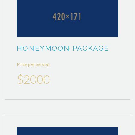
HONEYMOON PACKAGE
Price per person
$2000