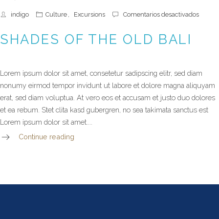
en
indigo
Culture
,
Excursions
Comentarios desactivados
Shade
of
SHADES OF THE OLD BALI
the
old
bali
Lorem ipsum dolor sit amet, consetetur sadipscing elitr, sed diam
nonumy eirmod tempor invidunt ut labore et dolore magna aliquyam
erat, sed diam voluptua. At vero eos et accusam et justo duo dolores
et ea rebum. Stet clita kasd gubergren, no sea takimata sanctus est
Lorem ipsum dolor sit amet....
Continue reading