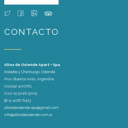
CONTACTO
Altos de Ostende Apart + Spa
Robette y Cherburgo, Ostende
Prov. Buenos Aires, Argentina
(02254) 400761
(011) 15.5046.5005
11 4087 8423
altosdeostende.spa@gmail.com
info@altosdeostende.com.ar