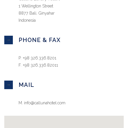
1 Wellington Street
8877 Bali, Ginyahar
Indonesia
PHONE & FAX
P. +98 326.336.8201
F. +98 326.336.82011
MAIL
M. info@callunahotel.com