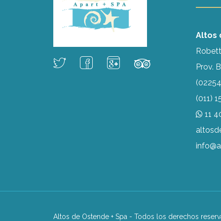
Altos
Robett
Prov. 
(02254
(011) 
11 4
altos
info@a
Altos de Ostende + Spa - Todos los derechos reserv