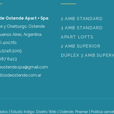
 de Ostende Apart + Spa
2 AMB STANDARD
e y Cherburgo, Ostende
3 AMB STANDARD
Buenos Aires, Argentina
APART LOFTS
) 400761
2 AMB SUPERIOR
15.5046.5005
DÚPLEX 3 AMB SUPER
087 8423
deostende.spa@gmail.com
ltosdeostende.com.ar
ados | Estudio Indigo:
Diseño Web
| Ostende, Pinamar |
Política cance